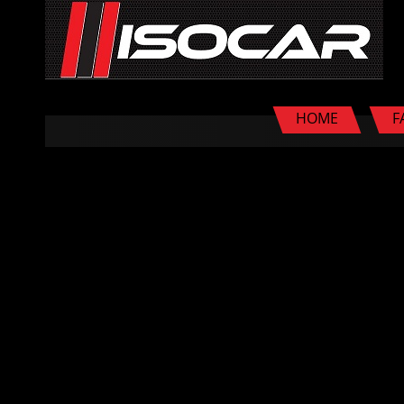
HOME
F